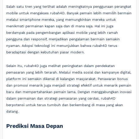
Salah satu tren yang terlihat adalah meningkatnya penggunaan perangkat
mobile untuk mengakses rubah4D. Banyak pemain lebih memilih bermain
melalui smartphone mereka, yang memungkinkan mereka untuk
menikmati permainan kapan saja dan di mana saja. Hal ini juga
berdampak pada pengembangan aplikasi mobile yang lebih ramah
pengguna dan responsif, menjadikan pengalaman bermain semakin
nyaman. Adopsi teknologi ini menunjukkan bahwa rubah4D terus
beradaptasi dengan kebutuhan pasar modern.
Selain itu, rubah4D juga melihat peningkatan dalam pendekatan
pemasaran yang lebih terarah. Melalui media sosial dan kampanye digital,
platform ini semakin dikenal di kalangan masyarakat. Penawaran bonus
dan promosi menarik juga menjadi strategi efektif untuk menarik pemain
baru dan mempertahankan pemain lama. Dengan menggabungkan inovasi
dalam permainan dan strategi pemasaran yang cerdas, rubah4D
berpotensi untuk terus tumbuh dan berkembang di masa yang akan
datang.
Prediksi Masa Depan