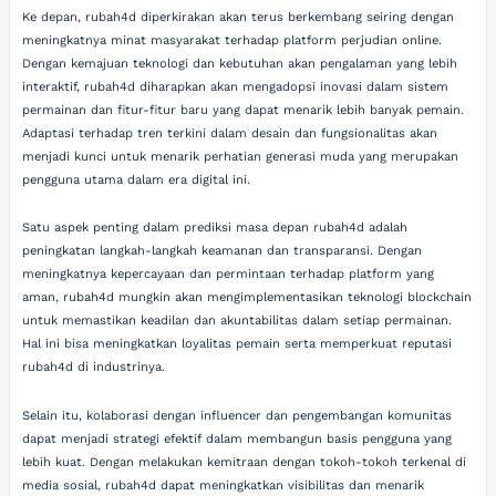
Ke depan, rubah4d diperkirakan akan terus berkembang seiring dengan
meningkatnya minat masyarakat terhadap platform perjudian online.
Dengan kemajuan teknologi dan kebutuhan akan pengalaman yang lebih
interaktif, rubah4d diharapkan akan mengadopsi inovasi dalam sistem
permainan dan fitur-fitur baru yang dapat menarik lebih banyak pemain.
Adaptasi terhadap tren terkini dalam desain dan fungsionalitas akan
menjadi kunci untuk menarik perhatian generasi muda yang merupakan
pengguna utama dalam era digital ini.
Satu aspek penting dalam prediksi masa depan rubah4d adalah
peningkatan langkah-langkah keamanan dan transparansi. Dengan
meningkatnya kepercayaan dan permintaan terhadap platform yang
aman, rubah4d mungkin akan mengimplementasikan teknologi blockchain
untuk memastikan keadilan dan akuntabilitas dalam setiap permainan.
Hal ini bisa meningkatkan loyalitas pemain serta memperkuat reputasi
rubah4d di industrinya.
Selain itu, kolaborasi dengan influencer dan pengembangan komunitas
dapat menjadi strategi efektif dalam membangun basis pengguna yang
lebih kuat. Dengan melakukan kemitraan dengan tokoh-tokoh terkenal di
media sosial, rubah4d dapat meningkatkan visibilitas dan menarik