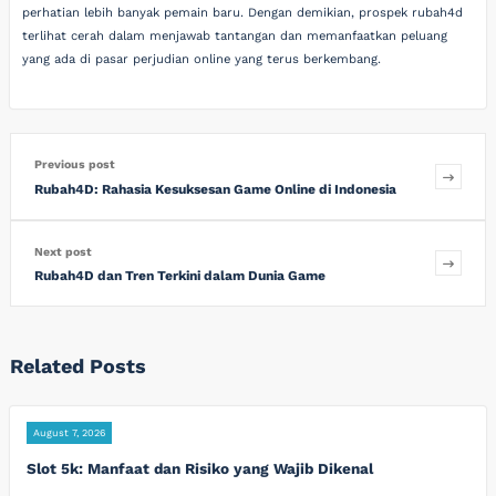
perhatian lebih banyak pemain baru. Dengan demikian, prospek rubah4d
terlihat cerah dalam menjawab tantangan dan memanfaatkan peluang
yang ada di pasar perjudian online yang terus berkembang.
Previous post
Rubah4D: Rahasia Kesuksesan Game Online di Indonesia
Next post
Rubah4D dan Tren Terkini dalam Dunia Game
Related Posts
August 7, 2026
Slot 5k: Manfaat dan Risiko yang Wajib Dikenal