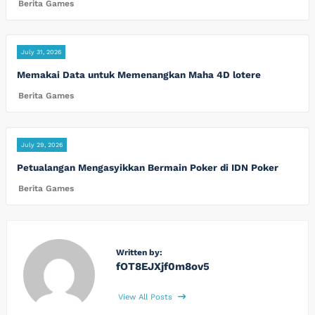
Berita Games
July 31, 2026
Memakai Data untuk Memenangkan Maha 4D lotere
Berita Games
July 29, 2026
Petualangan Mengasyikkan Bermain Poker di IDN Poker
Berita Games
Written by:
fOT8EJXjf0m8ov5
View All Posts