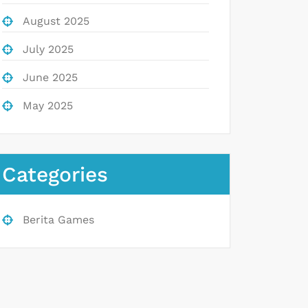
August 2025
July 2025
June 2025
May 2025
Categories
Berita Games