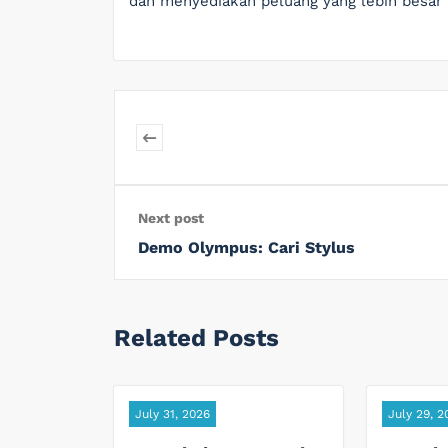
dan menyediakan peluang yang lebih besar
Next post
Demo Olympus: Cari Stylus
Related Posts
July 31, 2026
July 29, 2