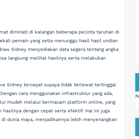
mat diminati di kalangan beberapa pecinta taruhan di
 sekali pemain yang setia menunggu hasil hasil undian
g draw Sidney menyediakan data segera tentang angka
isa langsung melihat hasilnya serta melakukan
ive Sidney tercepat supaya tidak terlewat tertinggal
 Dengan cara menggunakan infrastruktur yang ada,
N
alui mudah melalui bermacam platform online, yang
asilnya dengan cepat serta efektif. Hal ini juga
 di dunia maya, menjadikannya lebih menyenangkan