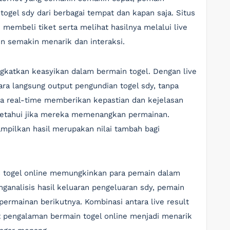
togel sdy dari berbagai tempat dan kapan saja. Situs
embeli tiket serta melihat hasilnya melalui live
 semakin menarik dan interaksi.
ingkatkan keasyikan dalam bermain togel. Dengan live
ra langsung output pengundian togel sdy, tanpa
ara real-time memberikan kepastian dan kejelasan
getahui jika mereka memenangkan permainan.
pilkan hasil merupakan nilai tambah bagi
tus togel online memungkinkan para pemain dalam
ganalisis hasil keluaran pengeluaran sdy, pemain
permainan berikutnya. Kombinasi antara live result
pengalaman bermain togel online menjadi menarik