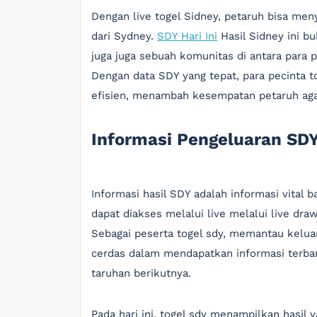
Dengan live togel Sidney, petaruh bisa men
dari Sydney.
SDY Hari Ini
Hasil Sidney ini 
juga juga sebuah komunitas di antara para p
Dengan data SDY yang tepat, para pecinta t
efisien, menambah kesempatan petaruh ag
Informasi Pengeluaran SD
Informasi hasil SDY adalah informasi vital 
dapat diakses melalui live melalui live dra
Sebagai peserta togel sdy, memantau kelu
cerdas dalam mendapatkan informasi terba
taruhan berikutnya.
Pada hari ini, togel sdy menampilkan hasil 