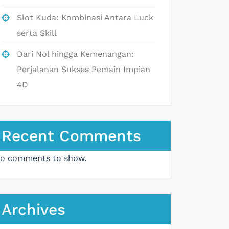
Slot Kuda: Kombinasi Antara Luck
serta Skill
Dari Nol hingga Kemenangan:
Perjalanan Sukses Pemain Impian
4D
Recent Comments
o comments to show.
Archives