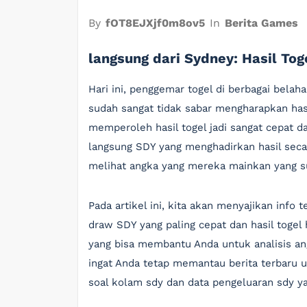
By
fOT8EJXjf0m8ov5
In
Berita Games
langsung dari Sydney: Hasil Tog
Hari ini, penggemar togel di berbagai belah
sudah sangat tidak sabar mengharapkan hasi
memperoleh hasil togel jadi sangat cepat 
langsung SDY yang menghadirkan hasil seca
melihat angka yang mereka mainkan yang s
Pada artikel ini, kita akan menyajikan info
draw SDY yang paling cepat dan hasil togel
yang bisa membantu Anda untuk analisis an
ingat Anda tetap memantau berita terbaru u
soal kolam sdy dan data pengeluaran sdy ya