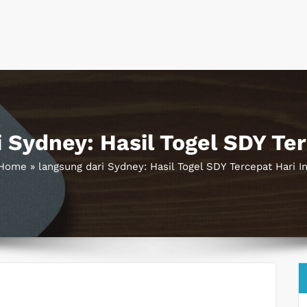
 Sydney: Hasil Togel SDY Ter
Home
»
langsung dari Sydney: Hasil Togel SDY Tercepat Hari In