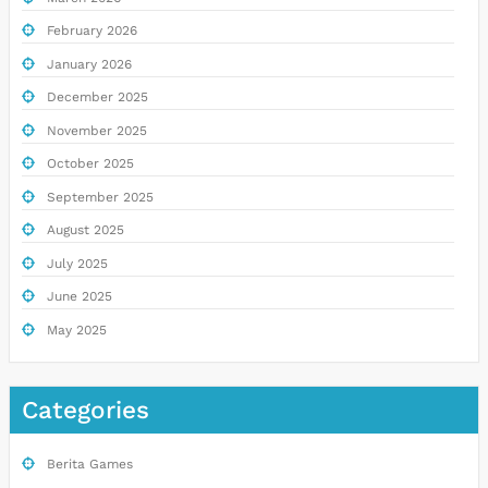
February 2026
January 2026
December 2025
November 2025
October 2025
September 2025
August 2025
July 2025
June 2025
May 2025
Categories
Berita Games