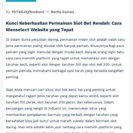
By
fOT8EJXjf0m8ov5
In
Berita Games
Kunci Keberhasilan Permainan Slot Bet Rendah: Cara
Menselect Website yang Tepat
Di dalam dunia perjudian daring, permainan mesin slot adalah salah satu
jenis permainan paling disukai oleh banyak pemain, khususnya bagi para
pemain yang ingin memulai dengan modal kecil. Banyak orang ingin tahu
cara cara memilih platform yang tepat untuk memainkan slot dengan
taruhan kecil, seperti slot dengan taruhan 100 dan slot bet 200. Untuk
pemain pemula, memahami berbagai opsi taruh yang tersedia sangatlah
penting.
Saat Anda mencari-cari situs slot bet kecil, hal yang penting untuk
mengetahui ragam jenis taruhan yang dapat kamu ambil, seperti slot
taruhan 100 perak, slot taruhan 200 gacor, dan seterusnya. Dalam
persaingan yang sengit di industri ini, menemukan situs yang
memberikan pengalaman bermain yang terbaik dengan taruhan yang
bersahabat bisa jadi kunci untuk meraih sukses dalam bermain slot
daring. Mari kita selidiki lebih jauh tentang cara memilih platform yang