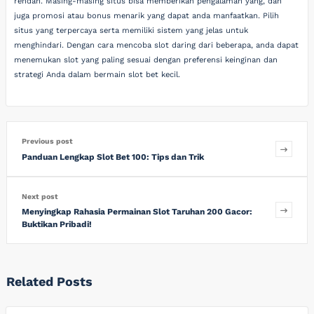
rendah. Masing-masing situs bisa memberikan pengalaman yang, dan
juga promosi atau bonus menarik yang dapat anda manfaatkan. Pilih
situs yang terpercaya serta memiliki sistem yang jelas untuk
menghindari. Dengan cara mencoba slot daring dari beberapa, anda dapat
menemukan slot yang paling sesuai dengan preferensi keinginan dan
strategi Anda dalam bermain slot bet kecil.
Previous post
Panduan Lengkap Slot Bet 100: Tips dan Trik
Next post
Menyingkap Rahasia Permainan Slot Taruhan 200 Gacor:
Buktikan Pribadi!
Related Posts