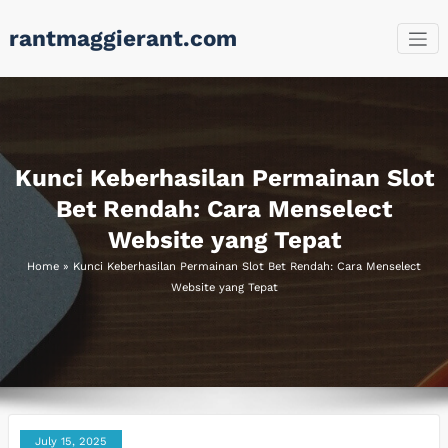
Skip
rantmaggierant.com
to
content
Kunci Keberhasilan Permainan Slot
Bet Rendah: Cara Menselect
Website yang Tepat
Home
»
Kunci Keberhasilan Permainan Slot Bet Rendah: Cara Menselect
Website yang Tepat
July 15, 2025