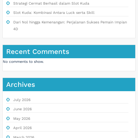
Strategi Cermat Berhasil dalam Slot Kuda
Slot Kuda: Kombinasi Antara Luck serta Skill
Dari Nol hingga Kemenangan: Perjalanan Sukses Pemain Impian
4D
Recent Comments
No comments to show.
Archives
July 2026
June 2026
May 2026
April 2026
March 2026