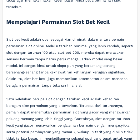
tepat agar memaksimalkan kesempatan Anda pada permainan slot
tersebut.
Mempelajari Permainan Slot Bet Kecil
Slot bet kecil adalah opsi sebagai kian diminati dalam antara pemain
permainan slot online. Melalui taruhan minimal yang lebih rendah, seperti
slot dengan taruhan 100 atau slot bet 200, mereka dapat merasakan
sensasi bermain tanpa harus perlu mengeluarkan modal yang besar
modal. Ini sangat ideal untuk siapa pun yang bersenang-senang
bersenang-senang tanpa kekhawatiran kehilangan kerugian signifikan.
Selain itu, slot bet kecil juga memberikan kesempatan dalam mencoba
beragam permainan tanpa tekanan finansial.
Satu kelebihan berupa slot dengan taruhan kecil adalah kehadiran
beragam tipe permainan yang ditawarkan. Terlepas dari taruhannya,
pemain dapat menemukan permainan slot yang gacor yang menawarkan
peluang menang yang lebih tinggi yang. Contohnya, slot dengan taruhan
kecil yang gacor menawarkan pengalaman bermain dengan mengasyikkan
serta potensi pembayaran yang menarik, walaupun tarif yang dipilih tidak
tidak terlalu besar. Ini menjadikannya sebagai opsi yang tepat untuk yang