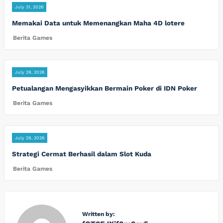
July 31, 2026
Memakai Data untuk Memenangkan Maha 4D lotere
Berita Games
July 29, 2026
Petualangan Mengasyikkan Bermain Poker di IDN Poker
Berita Games
July 29, 2026
Strategi Cermat Berhasil dalam Slot Kuda
Berita Games
Written by: