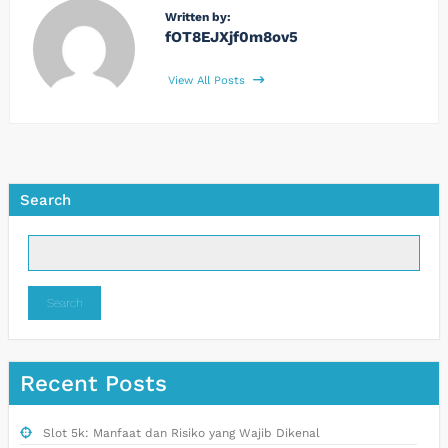
Written by:
fOT8EJXjf0m8ov5
View All Posts
Search
Search
Recent Posts
Slot 5k: Manfaat dan Risiko yang Wajib Dikenal