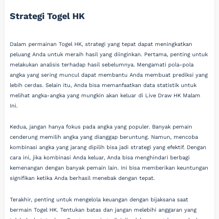
Strategi Togel HK
Dalam permainan Togel HK, strategi yang tepat dapat meningkatkan
peluang Anda untuk meraih hasil yang diinginkan. Pertama, penting untuk
melakukan analisis terhadap hasil sebelumnya. Mengamati pola-pola
angka yang sering muncul dapat membantu Anda membuat prediksi yang
lebih cerdas. Selain itu, Anda bisa memanfaatkan data statistik untuk
melihat angka-angka yang mungkin akan keluar di Live Draw HK Malam
Ini.
Kedua, jangan hanya fokus pada angka yang populer. Banyak pemain
cenderung memilih angka yang dianggap beruntung. Namun, mencoba
kombinasi angka yang jarang dipilih bisa jadi strategi yang efektif. Dengan
cara ini, jika kombinasi Anda keluar, Anda bisa menghindari berbagi
kemenangan dengan banyak pemain lain. Ini bisa memberikan keuntungan
signifikan ketika Anda berhasil menebak dengan tepat.
Terakhir, penting untuk mengelola keuangan dengan bijaksana saat
bermain Togel HK. Tentukan batas dan jangan melebihi anggaran yang