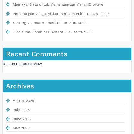
Memakai Data untuk Memenangkan Maha 4D lotere
Petualangan Mengasyikkan Bermain Poker di IDN Poker
Strategi Cermat Berhasil dalam Slot Kuda
Slot Kuda: Kombinasi Antara Luck serta Skill
Recent Comments
No comments to show.
Archives
August 2026
July 2026
June 2026
May 2026