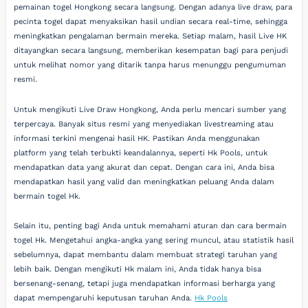
pemainan togel Hongkong secara langsung. Dengan adanya live draw, para
pecinta togel dapat menyaksikan hasil undian secara real-time, sehingga
meningkatkan pengalaman bermain mereka. Setiap malam, hasil Live HK
ditayangkan secara langsung, memberikan kesempatan bagi para penjudi
untuk melihat nomor yang ditarik tanpa harus menunggu pengumuman
resmi.
Untuk mengikuti Live Draw Hongkong, Anda perlu mencari sumber yang
terpercaya. Banyak situs resmi yang menyediakan livestreaming atau
informasi terkini mengenai hasil HK. Pastikan Anda menggunakan
platform yang telah terbukti keandalannya, seperti Hk Pools, untuk
mendapatkan data yang akurat dan cepat. Dengan cara ini, Anda bisa
mendapatkan hasil yang valid dan meningkatkan peluang Anda dalam
bermain togel Hk.
Selain itu, penting bagi Anda untuk memahami aturan dan cara bermain
togel Hk. Mengetahui angka-angka yang sering muncul, atau statistik hasil
sebelumnya, dapat membantu dalam membuat strategi taruhan yang
lebih baik. Dengan mengikuti Hk malam ini, Anda tidak hanya bisa
bersenang-senang, tetapi juga mendapatkan informasi berharga yang
dapat mempengaruhi keputusan taruhan Anda.
Hk Pools