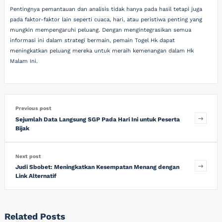
Pentingnya pemantauan dan analisis tidak hanya pada hasil tetapi juga
pada faktor-faktor lain seperti cuaca, hari, atau peristiwa penting yang
mungkin mempengaruhi peluang. Dengan mengintegrasikan semua
informasi ini dalam strategi bermain, pemain Togel Hk dapat
meningkatkan peluang mereka untuk meraih kemenangan dalam Hk
Malam Ini.
Previous post
Sejumlah Data Langsung SGP Pada Hari Ini untuk Peserta
Bijak
Next post
Judi Sbobet: Meningkatkan Kesempatan Menang dengan
Link Alternatif
Related Posts