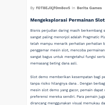
By
fOT8EJXjf0m8ov5
In
Berita Games
Mengeksplorasi Permainan Slot
Bisnis perjudian daring masih berkembang 
sangat paling menonjol adalah Pragmatic Pla
telah mampu menarik perhatian perhatian b
penggemar mesin slot, mencoba permainan s
sangat bagus untuk mengetahui fungsi sert
memasang beting dana asli.
Slot demo memberikan kesempatan bagi pe
tanpa risiko hilangnya dana . Dengan berbag
mesin slot demo yang gacor, pemain dapa
preferensi mereka sendiri. Para pemain ju
dirancang menggunakan visual memukau da