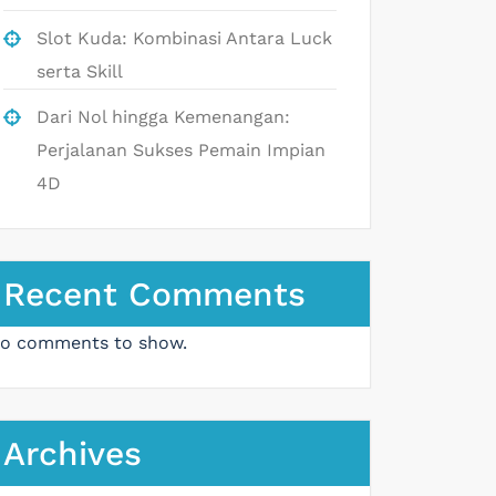
Slot Kuda: Kombinasi Antara Luck
serta Skill
Dari Nol hingga Kemenangan:
Perjalanan Sukses Pemain Impian
4D
Recent Comments
o comments to show.
Archives