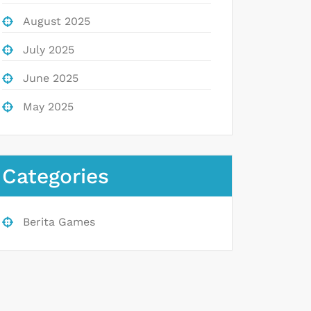
August 2025
July 2025
June 2025
May 2025
Categories
Berita Games