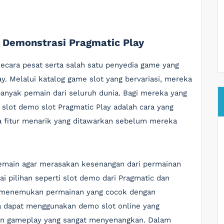
 Demonstrasi Pragmatic Play
secara pesat serta salah satu penyedia game yang
y. Melalui katalog game slot yang bervariasi, mereka
anyak pemain dari seluruh dunia. Bagi mereka yang
lot demo slot Pragmatic Play adalah cara yang
a fitur menarik yang ditawarkan sebelum mereka
main agar merasakan kesenangan dari permainan
ai pilihan seperti slot demo dari Pragmatic dan
t menemukan permainan yang cocok dengan
ga dapat menggunakan demo slot online yang
n gameplay yang sangat menyenangkan. Dalam