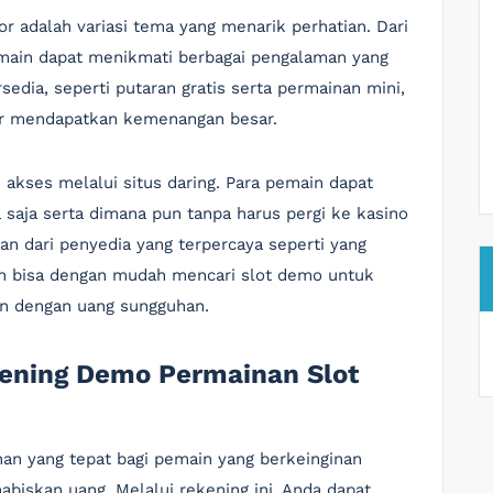
or adalah variasi tema yang menarik perhatian. Dari
emain dapat menikmati berbagai pengalaman yang
rsedia, seperti putaran gratis serta permainan mini,
r mendapatkan kemenangan besar.
kses melalui situs daring. Para pemain dapat
saja serta dimana pun tanpa harus pergi ke kasino
n dari penyedia yang terpercaya seperti yang
in bisa dengan mudah mencari slot demo untuk
in dengan uang sungguhan.
ening Demo Permainan Slot
ihan yang tepat bagi pemain yang berkeinginan
iskan uang. Melalui rekening ini, Anda dapat