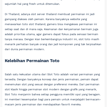
sejumlah hal yang fresh untuk ditemukan.
Di Thailand, adanya slot server thailand membuat permainan ini jadi
gampang diakses oleh pemain. Karena banyaknya website yang
menawarkan toto slot thailand, gamers bisa mengakses permainan ini
setiap saat dan di mana saja. Keamanan dan kenyamanan bermain juga
adalah prioritas utama, agar gamers dapat fokus pada sensasi bermain
tanpa merasa. Dengan kian berkembangnya industri ini, slot toto masih
menarik perhatian banyak orang dan jadi komponen yang tak terpisahkan
dari dunia permainan modern.
Kelebihan Permainan Toto
Salah satu kekuatan utama dari Slot Toto adalah variasi permainan yang
tersedia. Dengan banyaknya konsep dan jenis permainan, pemain dapat
menemukan slot yang sesuai dengan preferensi mereka. Dari permainan
slot klasik hingga permainan slot modern dengan grafik yang menarik,
Slot Toto menjamin bahwa setiap pengguna memiliki opsi yang beragam.
Ini memberi kesempatan bagi para pemain untuk menjelajahi bermacam-
macam jenis permainan dan mendapatkan favorit mereka.