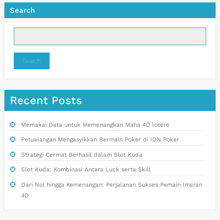
Search
Search
Recent Posts
Memakai Data untuk Memenangkan Maha 4D lotere
Petualangan Mengasyikkan Bermain Poker di IDN Poker
Strategi Cermat Berhasil dalam Slot Kuda
Slot Kuda: Kombinasi Antara Luck serta Skill
Dari Nol hingga Kemenangan: Perjalanan Sukses Pemain Impian
4D