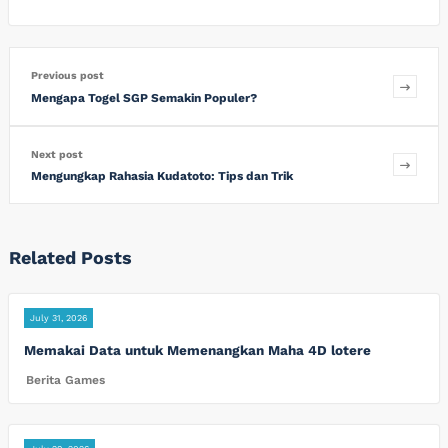
Previous post
Mengapa Togel SGP Semakin Populer?
Next post
Mengungkap Rahasia Kudatoto: Tips dan Trik
Related Posts
July 31, 2026
Memakai Data untuk Memenangkan Maha 4D lotere
Berita Games