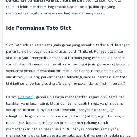
pengalaman permainan yang optimal bagi para pecinta slot. Ayo kita
telusuri lebih mendalam bagaimana slot ini bekerja dan apa yang
membuatnya begitu menawannya bagi apabila masyarakat.
Ide Permainan Toto Slot
Slot Toto adalah salah satu jenis game yang semakin terkenal di kalangan
pencinta slot di bagai dunia, khususnya di Thailand. Konsep dasar dari
slot toto yaitu menyediakan sensasi bermain yang memadukan chance
dan strategi. Gamers bisa memilih dari berbagai jenis game yang tersedia,
semuanya semua memanfaatkan mesin slot dengan mekanisme yang
sudah teruji. Seiring perkembangan teknologi, sensasi bermain slot toto
kini jadi seru, berkat visual grafis yang menawan dan ciri-ciri interaktif.
Dalam
slot toto
, gamers biasanya mendapatkan ragam opsi tema dan
karakter yang fascinating. Mulai dari tema klasik hingga yang modern,
setiap permainan punya atraksi tersendiri. Banyak slot toto juga
dilengkapi dengan ciri-ciri bonus dan putaran gratis, yang tidak hanya
menambah kesenangan juga serta menambah peluang untuk
memenangkan hadiah besar. Selain itu, banyak provider game yang
menawarkan slot terbaru secara berkala, agar bahwa pemain selalu punya