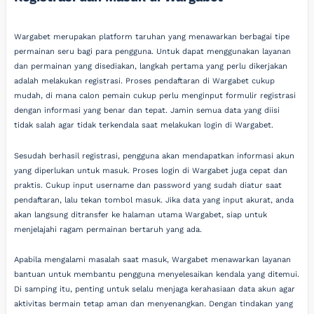
Wargabet merupakan platform taruhan yang menawarkan berbagai tipe
permainan seru bagi para pengguna. Untuk dapat menggunakan layanan
dan permainan yang disediakan, langkah pertama yang perlu dikerjakan
adalah melakukan registrasi. Proses pendaftaran di Wargabet cukup
mudah, di mana calon pemain cukup perlu menginput formulir registrasi
dengan informasi yang benar dan tepat. Jamin semua data yang diisi
tidak salah agar tidak terkendala saat melakukan login di Wargabet.
Sesudah berhasil registrasi, pengguna akan mendapatkan informasi akun
yang diperlukan untuk masuk. Proses login di Wargabet juga cepat dan
praktis. Cukup input username dan password yang sudah diatur saat
pendaftaran, lalu tekan tombol masuk. Jika data yang input akurat, anda
akan langsung ditransfer ke halaman utama Wargabet, siap untuk
menjelajahi ragam permainan bertaruh yang ada.
Apabila mengalami masalah saat masuk, Wargabet menawarkan layanan
bantuan untuk membantu pengguna menyelesaikan kendala yang ditemui.
Di samping itu, penting untuk selalu menjaga kerahasiaan data akun agar
aktivitas bermain tetap aman dan menyenangkan. Dengan tindakan yang