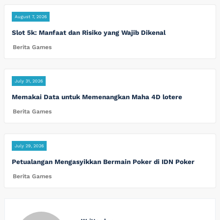
August 7, 2026
Slot 5k: Manfaat dan Risiko yang Wajib Dikenal
Berita Games
July 31, 2026
Memakai Data untuk Memenangkan Maha 4D lotere
Berita Games
July 29, 2026
Petualangan Mengasyikkan Bermain Poker di IDN Poker
Berita Games