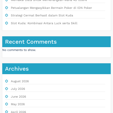
Memakai Data untuk Memenangkan Maha 4D lotere
Petualangan Mengasyikkan Bermain Poker di IDN Poker
Strategi Cermat Berhasil dalam Slot Kuda
Slot Kuda: Kombinasi Antara Luck serta Skill
Recent Comments
No comments to show.
Archives
August 2026
July 2026
June 2026
May 2026
April 2026