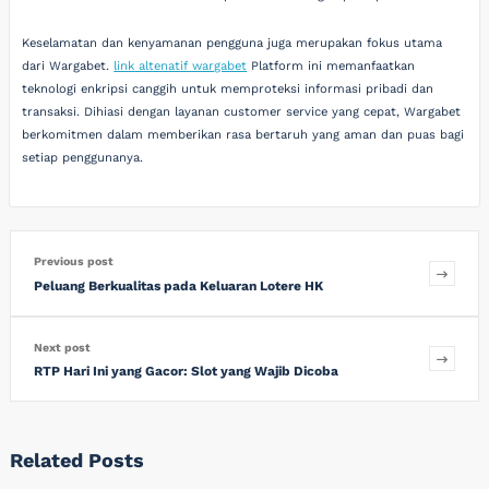
Keselamatan dan kenyamanan pengguna juga merupakan fokus utama
dari Wargabet.
link altenatif wargabet
Platform ini memanfaatkan
teknologi enkripsi canggih untuk memproteksi informasi pribadi dan
transaksi. Dihiasi dengan layanan customer service yang cepat, Wargabet
berkomitmen dalam memberikan rasa bertaruh yang aman dan puas bagi
setiap penggunanya.
Previous post
Peluang Berkualitas pada Keluaran Lotere HK
Next post
RTP Hari Ini yang Gacor: Slot yang Wajib Dicoba
Related Posts