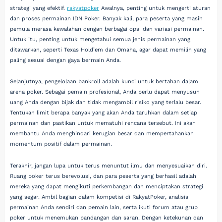
strategi yang efektif.
rakyatpoker
Awalnya, penting untuk mengerti aturan
dan proses permainan IDN Poker. Banyak kali, para peserta yang masih
pemula merasa kewalahan dengan berbagai opsi dan variasi permainan.
Untuk itu, penting untuk mengetahui semua jenis permainan yang
ditawarkan, seperti Texas Hold’em dan Omaha, agar dapat memilih yang
paling sesuai dengan gaya bermain Anda.
Selanjutnya, pengelolaan bankroll adalah kunci untuk bertahan dalam
arena poker. Sebagai pemain profesional, Anda perlu dapat menyusun
uang Anda dengan bijak dan tidak mengambil risiko yang terlalu besar.
Tentukan limit berapa banyak yang akan Anda taruhkan dalam setiap
permainan dan pastikan untuk mematuhi rencana tersebut. Ini akan
membantu Anda menghindari kerugian besar dan mempertahankan
momentum positif dalam permainan.
Terakhir, jangan lupa untuk terus menuntut ilmu dan menyesuaikan diri.
Ruang poker terus berevolusi, dan para peserta yang berhasil adalah
mereka yang dapat mengikuti perkembangan dan menciptakan strategi
yang segar. Ambil bagian dalam kompetisi di RakyatPoker, analisis
permainan Anda sendiri dan pemain lain, serta ikuti forum atau grup
poker untuk menemukan pandangan dan saran. Dengan ketekunan dan