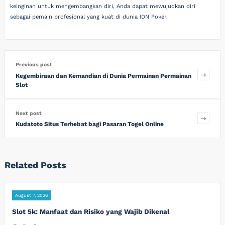
keinginan untuk mengembangkan diri, Anda dapat mewujudkan diri
sebagai pemain profesional yang kuat di dunia IDN Poker.
Previous post
Kegembiraan dan Kemandian di Dunia Permainan Permainan
Slot
Next post
Kudatoto Situs Terhebat bagi Pasaran Togel Online
Related Posts
August 7, 2026
Slot 5k: Manfaat dan Risiko yang Wajib Dikenal