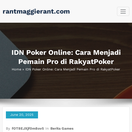
Skip
rantmaggierant.com
to
content
IDN Poker Online: Cara Menjadi
Pemain Pro di RakyatPoker
Home
»
IDN Poker Online: Cara Menjadi Pemain Pro di RakyatPoker
June 20, 2025
By
fOT8EJXjf0m8ov5
In
Berita Games