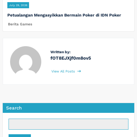
July 29, 2026
Petualangan Mengasyikkan Bermain Poker di IDN Poker
Berita Games
Written by:
fOT8EJXjf0m8ov5
View All Posts
Search