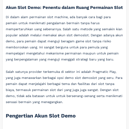
Akun Slot Demo: Penentu dalam Ruang Permainan Slot
Di dalam alam permainan slot machine, ada banyak cara bagi para
pemain untuk menikmati pengalaman bermain tanpa harus
mempertaruhkan uang sebenarnya. Salah satu metode yang semakin kian
populer adalah melalui memakai akun slot demoslot. Dengan adanya akun
demo, para pemain dapat menguji beragam game slot tanpa risiko
memboroskan uang. Ini sangat berguna untuk para pemula yang
mempelajari mengetahui mekanisme permainan maupun untuk pemain
yang berpengalaman yang menguji menggali strategi baru yang baru.
Salah satunya provider terkemuka di sektor ini adalah Pragmatic Play,
yang juga menawarkan berbagai opsi demo slot demoslot yang seru. Para
pemain dapat menjelajahi berbagai tema dan fasilitas dari slot tanpa
biaya, termasuk permainan slot dari yang juga juga sangat. Dengan slot
demo, tidak ada batasan untuk untuk bersenang-senang serta menikmati
sensasi bermain yang menegangkan.
Pengertian Akun Slot Demo