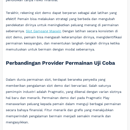
pendidikan tanpa risiko finansial.
Terakhir, rekening slot demo dapat berperan sebagai alat latihan yang
efektif. Pemain bisa melakukan strategi yang berbeda dan mengubah
pendekatan dirinya untuk meningkatkan peluang menang di permainan
sebenarnya.
Slot Gampang Maxwin
Dengan latihan secara konsisten di
slot demo, pemain bisa mengasah keterampilan dirinya, mengidentifikasi
permainan kesayangan, dan menentukan langkah-langkah dirinya ketika
memutuskan untuk bermain dengan modal sebenarnya.
Perbandingan Provider Permainan Uji Coba
Dalam dunia permainan slot, terdapat beraneka penyedia yang
memberikan pengalaman slot demo dari bervariasi. Salah satunya
pemimpin industri adalah Pragmatic, yang dikenal dengan varian slotnya
hal baru dan menarik. Permainan demo dari pada Pragmatic Play
menawarkan peluang kepada pemain dalam menguji berbagai permainan
secara bahaya finansial. Fitur menarik dan grafis yang menakjubkan
memperindah pengalaman bermain menjadi semakin menarik dan
mengasyikkan.