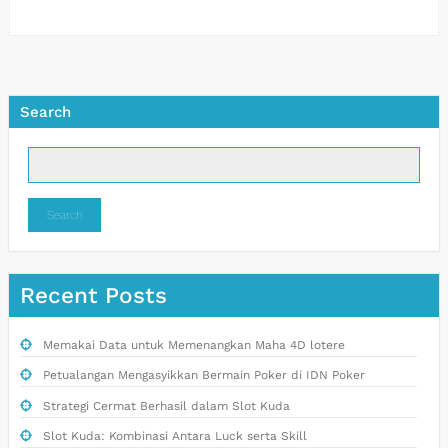
Search
Search
Recent Posts
Memakai Data untuk Memenangkan Maha 4D lotere
Petualangan Mengasyikkan Bermain Poker di IDN Poker
Strategi Cermat Berhasil dalam Slot Kuda
Slot Kuda: Kombinasi Antara Luck serta Skill