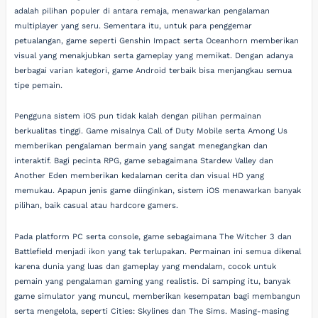
adalah pilihan populer di antara remaja, menawarkan pengalaman
multiplayer yang seru. Sementara itu, untuk para penggemar
petualangan, game seperti Genshin Impact serta Oceanhorn memberikan
visual yang menakjubkan serta gameplay yang memikat. Dengan adanya
berbagai varian kategori, game Android terbaik bisa menjangkau semua
tipe pemain.
Pengguna sistem iOS pun tidak kalah dengan pilihan permainan
berkualitas tinggi. Game misalnya Call of Duty Mobile serta Among Us
memberikan pengalaman bermain yang sangat menegangkan dan
interaktif. Bagi pecinta RPG, game sebagaimana Stardew Valley dan
Another Eden memberikan kedalaman cerita dan visual HD yang
memukau. Apapun jenis game diinginkan, sistem iOS menawarkan banyak
pilihan, baik casual atau hardcore gamers.
Pada platform PC serta console, game sebagaimana The Witcher 3 dan
Battlefield menjadi ikon yang tak terlupakan. Permainan ini semua dikenal
karena dunia yang luas dan gameplay yang mendalam, cocok untuk
pemain yang pengalaman gaming yang realistis. Di samping itu, banyak
game simulator yang muncul, memberikan kesempatan bagi membangun
serta mengelola, seperti Cities: Skylines dan The Sims. Masing-masing