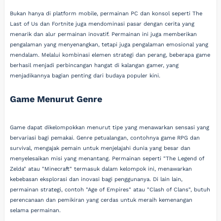
Bukan hanya di platform mobile, permainan PC dan konsol seperti The
Last of Us dan Fortnite juga mendominasi pasar dengan cerita yang
menarik dan alur permainan inovatif. Permainan ini juga memberikan
pengalaman yang menyenangkan, tetapi juga pengalaman emosional yang
mendalam. Melalui kombinasi elemen strategi dan perang, beberapa game
berhasil menjadi perbincangan hangat di kalangan gamer, yang
menjadikannya bagian penting dari budaya populer kini.
Game Menurut Genre
Game dapat dikelompokkan menurut tipe yang menawarkan sensasi yang
bervariasi bagi pemakai. Genre petualangan, contohnya game RPG dan
survival, mengajak pemain untuk menjelajahi dunia yang besar dan
menyelesaikan misi yang menantang. Permainan seperti "The Legend of
Zelda" atau "Minecraft" termasuk dalam kelompok ini, menawarkan
kebebasan eksplorasi dan inovasi bagi penggunanya. Di lain lain,
permainan strategi, contoh "Age of Empires" atau "Clash of Clans", butuh
perencanaan dan pemikiran yang cerdas untuk meraih kemenangan
selama permainan.