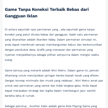
Game Tanpa Koneksi Terbaik Bebas dari
Gangguan Iklan
Di antara sejumlah opsi permainan yang , ada sejumlah game tanpa
koneksi yang patut dicoba bebas dari gangguan. Salah satu permainan
yang disarankan adalah Stardew Valley. Dalam permainan simulasi ini,
anda dapat menikmati sensasi membangunkan kebun dan berkomunikasi
dengan penduduk desa. Grafik yang menawan dan permainan yang
nyaman menjadikannya sebagai pilihan sempurna dalam mengisi waktu
luang.
Game lainnya yang menarik adalah Mini Metro. Dalam game ini, pemain
ditantang untuk menciptakan jaringan kereta bawah tanah yang efisien.
Dengan konsep minimalis dan musik yang relaksasi , Mini Metro amat pas
untuk sesi permainan yang santai dan tidak tergesa-gesa. Anda dapat
dapat merasakan strategi dan logika dalam membangun jalur sambil
berleha-leha di rumah.
Sebagai penutup , Another Eden adalah game Role Playing Game yang